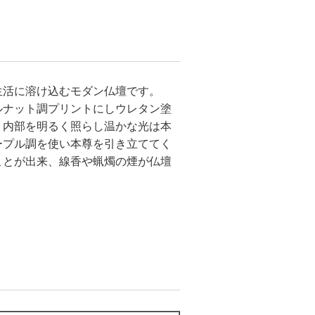
生活に溶け込むモダン仏壇です。
ルナット調プリントにしウレタン塗
。内部を明るく照らし温かな光は本
ープル調を使い本尊を引き立ててく
ことが出来、線香や蝋燭の煙が仏壇