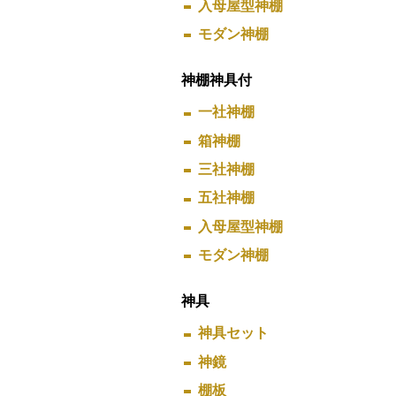
入母屋型神棚
モダン神棚
神棚神具付
一社神棚
箱神棚
三社神棚
五社神棚
入母屋型神棚
モダン神棚
神具
神具セット
神鏡
棚板