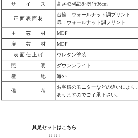
サ イ ズ
高さ43×幅38×奥行36cm
台輪：ウォールナット調プリント
正 面 表 面 材
扉：ウォールナット調プリント
主 芯 材
MDF
扉 芯 材
MDF
表 面 仕 上 げ
ウレタン塗装
照 明
ダウンンライト
産 地
海外
お客様のモニターなどの違いにより
備 考
ありますのでご了承下さい。
具足セットはこちら
↓↓↓↓↓