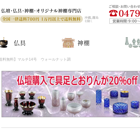
ログイ
パス
送料無料】マルチ14号 ウォールナット調
パスワ
初
新