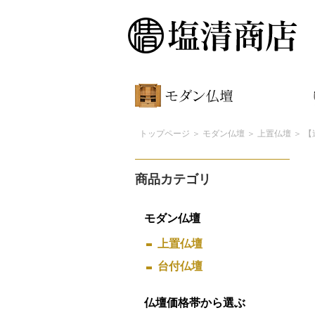
トップページ
＞
モダン仏壇
＞
上置仏壇
＞ 【
商品カテゴリ
モダン仏壇
上置仏壇
台付仏壇
仏壇価格帯から選ぶ