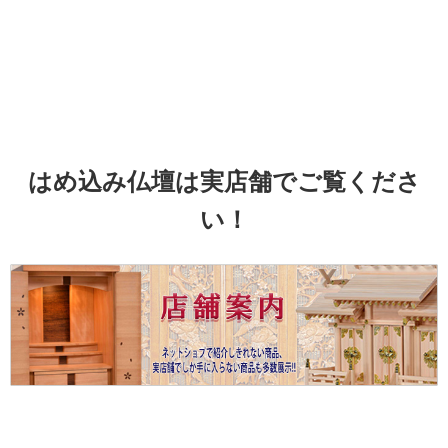
はめ込み仏壇は
実店舗でご覧くださ
い！