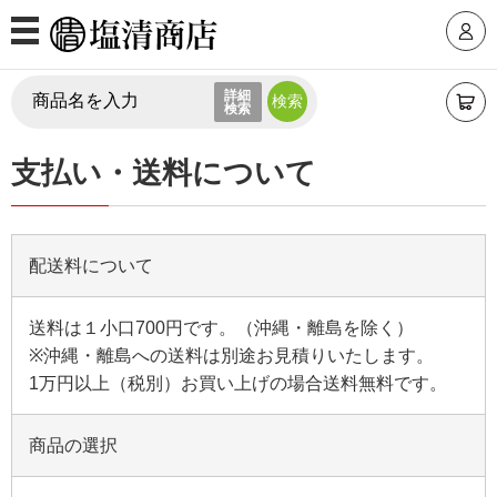
MENU
詳細
ログインID
検索
商品カテゴリ
支払い・送料について
パスワード
モダン仏壇
配送料について
上置仏壇
台付仏壇
仏壇価格帯から選ぶ
送料は１小口700円です。（沖縄・離島を除く）
パスワードを忘れた方はこちら
※沖縄・離島への送料は別途お見積りいたします。
1万円以上（税別）お買い上げの場合送料無料です。
30万円台
20万円台
初めての方へ
新規会員登録
10万円台
10万円未満
商品の選択