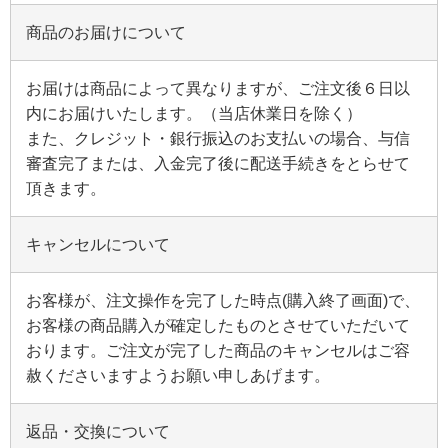
神棚とは
商品のお届けについて
神具とは
お届けは商品によって異なりますが、ご注文後６日以
内にお届けいたします。（当店休業日を除く）
神棚の材質
また、クレジット・銀行振込のお支払いの場合、与信
審査完了または、入金完了後に配送手続きをとらせて
頂きます。
神棚Q&A
店舗情報
キャンセルについて
仏事について
お客様が、注文操作を完了した時点(購入終了画面)で、
お客様の商品購入が確定したものとさせていただいて
通販に関する事項
おります。ご注文が完了した商品のキャンセルはご容
赦くださいますようお願い申しあげます。
特定商取引法に基づく表示
返品・交換について
支払い・送料について