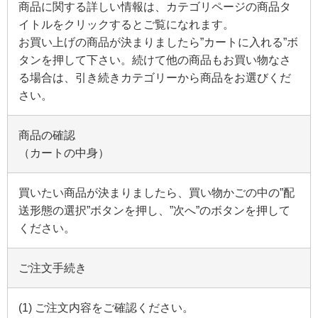
仏具
商品に関する詳しい情報は、カテゴリページの商品タ
イトルをクリックするとご覧になれます。
具足セット
りん関連
お買い上げの商品が決まりましたら”カートに入れる”ボ
タンを押して下さい。続けて他の商品もお買い物なさ
る場合は、引き続きカテゴリーから商品をお選びくだ
神棚
さい。
一社神棚
箱神棚
商品の確認
（カートの中身）
三社神棚
五社神棚
入母屋型神棚
モダン神棚
買いたい商品が決まりましたら、買い物かごの中の”配
送形態の選択”ボタンを押し、”次へ”のボタンを押して
ください。
神棚神具付
一社神棚
箱神棚
ご注文手続き
三社神棚
五社神棚
(1) ご注文内容をご確認ください。