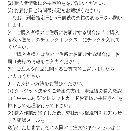
(2) 購入者情報に必要事項ををご記入ください。
入母屋型神棚
モダン神棚
(3) お届け日と時間帯指定をお選びください。
なお、到着指定日は5日前後の余裕のある日をお願い
します。
神具
(4）ご購入者様のご住所にお届けする場合は「ご購入
者様へ送る」のチェックボックス にチックを入れて
神具セット
神鏡
ください。
・ご購入者様とは別のご住所にお届けする場合は、お
棚板
届け先様の情報をご入力ください。
(5）ご注文や商品に関するご質問等ございましたら、
外宮
ご入力ください。
(6）お支払い方法をお選びください。
板宮
流れ宮
(7) クレジット決済をご希望の方は、申込後の購入確認
画面中央にある”クレジットカードお支払い手続きへ”を
仏壇・仏具・神棚について
押下して処理を行って下さい。
(8) 購入作業が終了した後、弊社から配送料をお知らせ
仏壇とは
する確認メールを
送信いたします。それ以降のご注文のキャンセルはご