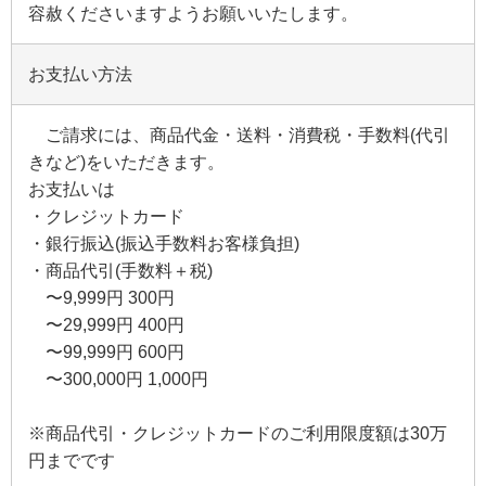
はめ込み仏壇
容赦くださいますようお願いいたします。
はめ込み仏壇Webカタログ
お支払い方法
仏壇の材質
ご請求には、商品代金・送料・消費税・手数料(代引
きなど)をいただきます。
仏壇Q&A
お支払いは
・クレジットカード
仏具とは
・銀行振込(振込手数料お客様負担)
・商品代引(手数料＋税)
ご本尊様について
〜9,999円 300円
〜29,999円 400円
仏像について
〜99,999円 600円
〜300,000円 1,000円
位牌とは
※商品代引・クレジットカードのご利用限度額は30万
円までです
戒名レイアウト