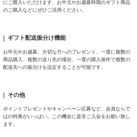
にご購入いただけます。お中元やお歳暮時期のギフト商品
のご購入などにぜひご活用ください。
入母屋型神棚
モダン神棚
神具
ギフト配送振分け機能
神具セット
神鏡
お中元やお歳暮、大切な方へのプレゼント。一度に複数の
棚板
商品購入、複数の送り先の場合、一度の購入操作で複数の
配送先への振分けを設定することが可能です。
外宮
板宮
流れ宮
その他
仏壇・仏具・神棚について
ポイントプレゼントやキャンペーン応募など、会員ならで
はの特典がいっぱい。この機会に是非ご入会をお願い致し
仏壇とは
ます。