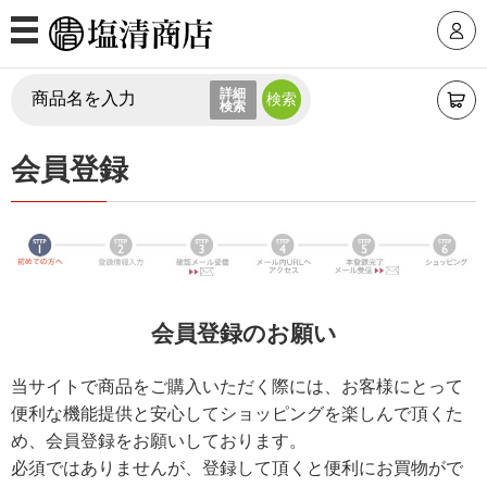
MENU
詳細
ログインID
検索
商品カテゴリ
会員登録
パスワード
モダン仏壇
上置仏壇
台付仏壇
仏壇価格帯から選ぶ
パスワードを忘れた方はこちら
会員登録のお願い
30万円台
20万円台
初めての方へ
当サイトで商品をご購入いただく際には、お客様にとって
新規会員登録
便利な機能提供と安心してショッピングを楽しんで頂くた
10万円台
10万円未満
め、会員登録をお願いしております。
必須ではありませんが、登録して頂くと便利にお買物がで