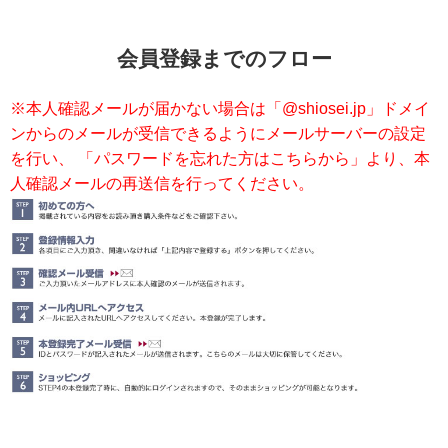
はめ込み仏壇
はめ込み仏壇Webカタログ
会員登録までのフロー
仏壇の材質
※本人確認メールが届かない場合は「@shiosei.jp」ドメイ
ンからのメールが受信できるようにメールサーバーの設定
を行い、 「パスワードを忘れた方はこちらから」より、本
仏壇Q&A
人確認メールの再送信を行ってください。
仏具とは
ご本尊様について
仏像について
位牌とは
戒名レイアウト