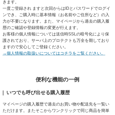
仏具
きます。
一度ご登録され ますと次回からはIDとパスワードでログイ
具足セット
りん関連
ンでき、ご購入時に基本情報（お名前やご住所など）の入
力が不要になります。また、マイページから過去の購入履
歴のご確認や登録情報の変更が行えます。
神棚
お客様の個人情報については送信時SSLの暗号化により保
護されており、サーバ上のプロテクトも万全を期しており
一社神棚
箱神棚
ますので安心してご登録ください。
→個人情報の取扱いについてはコチラをご覧ください。
三社神棚
五社神棚
入母屋型神棚
モダン神棚
便利な機能の一例
神棚神具付
いつでも呼び出せる購入履歴
一社神棚
箱神棚
マイページの購入履歴で過去のお買い物や配送先を一覧い
三社神棚
五社神棚
ただけます。またそこからワンクリックで同じ商品を簡単