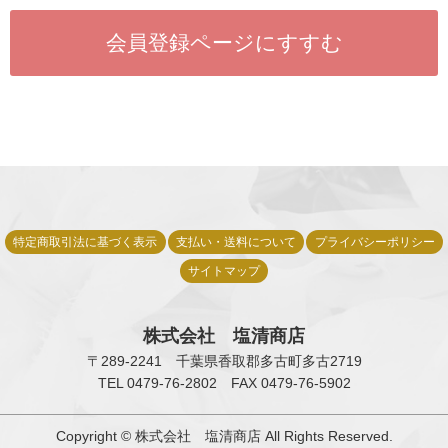
神棚とは
神具とは
神棚の材質
神棚Q&A
店舗情報
特定商取引法に基づく表示
支払い・送料について
プライバシーポリシー
サイトマップ
仏事について
株式会社 塩清商店
通販に関する事項
〒289-2241 千葉県香取郡多古町多古2719
TEL 0479-76-2802
FAX 0479-76-5902
特定商取引法に基づく表示
Copyright © 株式会社 塩清商店 All Rights Reserved.
支払い・送料について