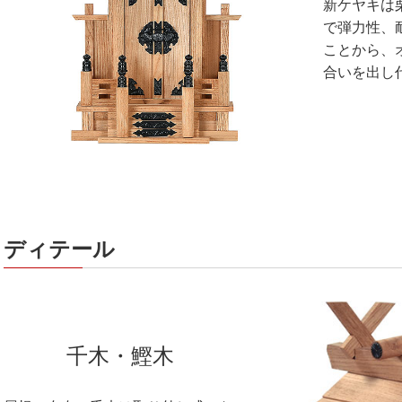
新ケヤキは
で弾力性、
ことから、
合いを出し
ディテール
千木・鰹木