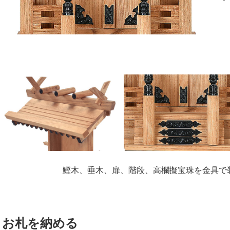
鰹木、垂木、扉、階段、高欄擬宝珠を金具で
お札を納める