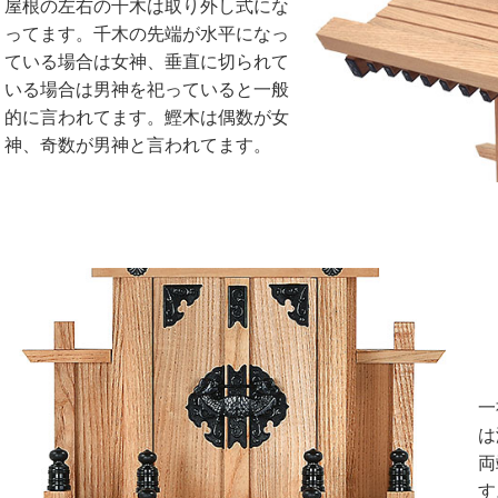
屋根の左右の千木は取り外し式にな
ってます。千木の先端が水平になっ
ている場合は女神、垂直に切られて
いる場合は男神を祀っていると一般
的に言われてます。鰹木は偶数が女
神、奇数が男神と言われてます。
一
は
両
す