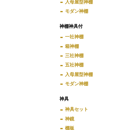
入母屋型神棚
モダン神棚
神棚神具付
一社神棚
箱神棚
三社神棚
五社神棚
入母屋型神棚
モダン神棚
神具
神具セット
神鏡
棚板