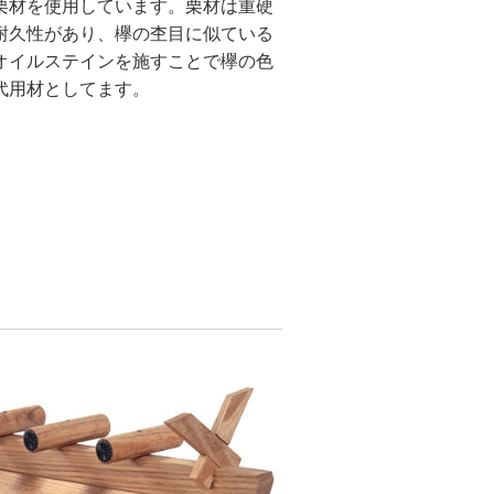
栗材を使用しています。栗材は重硬
耐久性があり、欅の杢目に似ている
オイルステインを施すことで欅の色
代用材としてます。