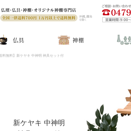
ログイ
パス
送料無料】新ケヤキ 中神明 神具セット付
パスワ
初
新
新ケヤキ 中神明