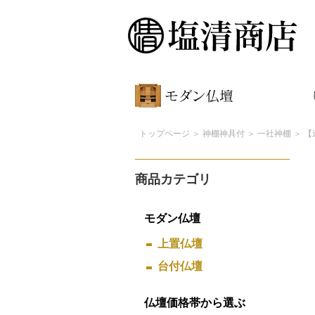
トップページ
＞
神棚神具付
＞
一社神棚
＞ 【
商品カテゴリ
モダン仏壇
上置仏壇
台付仏壇
仏壇価格帯から選ぶ