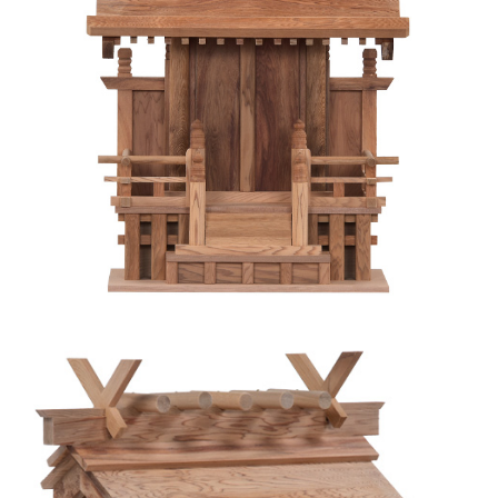
はめ込み仏壇
はめ込み仏壇Webカタログ
仏壇の材質
仏壇Q&A
仏具とは
ご本尊様について
仏像について
位牌とは
戒名レイアウト