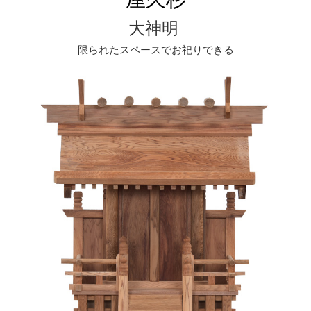
仏具
大神明
具足セット
りん関連
限られたスペースでお祀りできる
神棚
一社神棚
箱神棚
三社神棚
五社神棚
入母屋型神棚
モダン神棚
神棚神具付
一社神棚
箱神棚
三社神棚
五社神棚