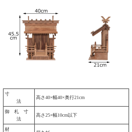
寸
高さ40×幅40×奥行21cm
法
御 札 寸
高さ25×幅10cm以下
法
材