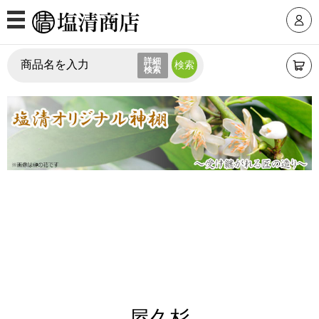
MENU
詳細
ログインID
検索
商品カテゴリ
パスワード
モダン仏壇
上置仏壇
台付仏壇
仏壇価格帯から選ぶ
パスワードを忘れた方はこちら
30万円台
20万円台
初めての方へ
新規会員登録
10万円台
10万円未満
屋久杉