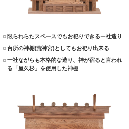
入母屋型神棚
モダン神棚
神具
限られらたスペースでもお祀りできるー社造り
神具セット
神鏡
台所の神棚(荒神宮)としてもお祀り出来る
棚板
一社ながらも本格的な造り、
神が宿ると言われ
る「屋久杉」を使用した
神棚
外宮
板宮
流れ宮
仏壇・仏具・神棚について
仏壇とは